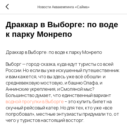
Новости Аквакемпинга «Сайма»
Драккар в Выборге: по воде
к парку Монрепо
Драккар в Выборге: по воде к парку Монрепо
Выборг — город-сказка, куда едут туристы со всей
России. Но если вы уже искушенный путешественник
и вам кажется, что вы здесь уже всё обошли: и
средневековую мостовую, и башню Олафа, и
Аннинские укрепления, и Смоляной мыс?
Большинство думает, что единственный вариант
водной прогулки в Выборге
– это купить билет на
скучный рейсовый катер. Но для тех, кто уже «все
попробовал», местные энтузиасты придумали то, от
чего у туристов настоящий восторг.