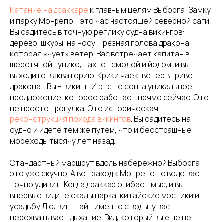
Катание на драккаре
к главным целям Выборга: Замку
и парку Монрепо - это час настоящей северной саги.
Вы садитесь в точную реплику судна викингов:
дерево, шкуры, на носу – резная голова дракона,
которая «чует» ветер. Вас встречает капитан в
шерстяной тунике, пахнет смолой и йодом, и вы
выходите в акваторию. Крики чаек, ветер в гриве
дракона… Вы – викинг. И это не сон, а уникальное
предложение, которое работает прямо сейчас. Это
не просто прогулка. Это историческая
реконструкция похода викингов
. Вы садитесь на
судно и идёте тем же путём, что и бесстрашные
мореходы тысячу лет назад.
Стандартный маршрут вдоль набережной Выборга –
это уже скучно. А вот заход к Монрепо по воде вас
точно удивит! Когда драккар огибает мыс, и вы
впервые видите скалы парка, китайские мостики и
усадьбу Людвигштайн именно с воды, у вас
перехватывает дыхание. Вид, который вы еще не