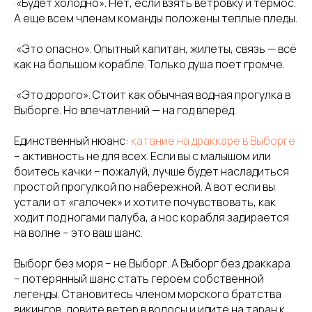
·«Будет холодно». Нет, если взять ветровку и термос.
А еще всем членам команды положены теплые пледы.
·«Это опасно». Опытный капитан, жилеты, связь — всё
как на большом корабле. Только душа поет громче.
·«Это дорого». Стоит как обычная водная прогулка в
Выборге. Но впечатлений — на год вперёд.
Единственный нюанс:
катание на драккаре в Выборге
– активность не для всех. Если вы с малышом или
боитесь качки – пожалуй, лучше будет насладиться
простой прогулкой по набережной. А вот если вы
устали от «галочек» и хотите почувствовать, как
ходит под ногами палуба, а нос корабля задирается
на волне – это ваш шанс.
Выборг без моря – не Выборг. А Выборг без драккара
Сайма
Документы
Контакты
– потерянный шанс стать героем собственной
легенды. Становитесь членом морского братства
Выборг, ул. Путейская
Пользовательское
О нас
13, причал 15
соглашение
викингов, ловите ветер в волосы и идите на таран к
Широта: 60.717056.