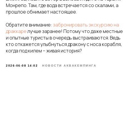
Долгота: 28.747549_
Плавдома
Политика
Монрепо. Там, где вода встречается со скалами, а
конфиденциальности
прошлое обнимает настоящее.
manager@prichal15.ru
Правила проживания
Услуги
+7 (931) 207-06-00
Способы оплаты и реквизиты
Отзывы
Обратите внимание:
забронировать экскурсию на
драккаре
лучше заранее! Потому что даже местные
@ Все права защищены Аквакемпинг "Сайма" 2026
и опытные туристы в очередь выстраиваются. Ведь
кто откажется улыбнуться дракону с носа корабля,
когда под килем – живая история?
2026-06-08 14:02
НОВОСТИ АКВАКЕМПИНГА