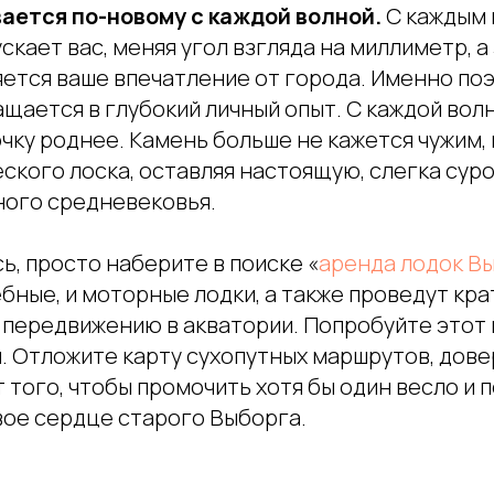
ается по-новому с каждой волной.
С каждым
скает вас, меняя угол взгляда на миллиметр, а 
ется ваше впечатление от города. Именно по
щается в глубокий личный опыт. С каждой вол
чку роднее. Камень больше не кажется чужим,
ского лоска, оставляя настоящую, слегка сур
ного средневековья.
ь, просто наберите в поиске «
аренда лодок В
бные, и моторные лодки, а также проведут кр
передвижению в акватории. Попробуйте этот в
. Отложите карту сухопутных маршрутов, дове
Сайма
т того, чтобы промочить хотя бы один весло и 
О нас
ое сердце старого Выборга.
Плавдома
Услуги