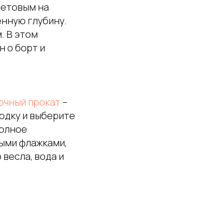
летовым на
енную глубину.
. В этом
н о борт и
очный прокат
–
лодку и выберите
полное
тыми флажками,
 весла, вода и