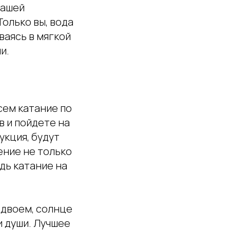
вашей
Только вы, вода
ваясь в мягкой
и.
сем катание по
в и пойдете на
укция, будут
ение не только
дь катание на
вдвоем, солнце
и души. Лучшее