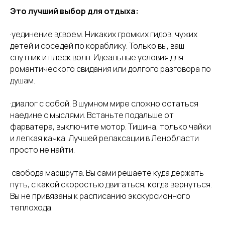
manager@prichal15.ru
Правила проживания
Услуги
Это лучший выбор для отдыха:
+7 (931) 207-06-00
Способы оплаты и реквизиты
Отзывы
·уединение вдвоем. Никаких громких гидов, чужих
@ Все права защищены Аквакемпинг "Сайма" 2026
детей и соседей по кораблику. Только вы, ваш
спутник и плеск волн. Идеальные условия для
романтического свидания или долгого разговора по
душам.
·диалог с собой. В шумном мире сложно остаться
наедине с мыслями. Встаньте подальше от
фарватера, выключите мотор. Тишина, только чайки
и легкая качка. Лучшей релаксации в Ленобласти
просто не найти.
·свобода маршрута. Вы сами решаете куда держать
путь, с какой скоростью двигаться, когда вернуться.
Вы не привязаны к расписанию экскурсионного
теплохода.