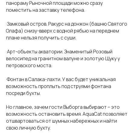
панораму Рыночной площади можно сразу
поместить на заставку телефона.
·Замковый остров. Ракурс на донжон (башню Святого
Олафа) снизу-вверх с водной рябью на переднем
плане нельзя получить с суши.
·Арт-объекты акватории. Знаменитый Розовый
велосипед на гранитном валуне и золотую Щуку у
петровского моста.
·Фонтан в Салака-лахти. У вас будет уникальная
возможность проплыть под струями фонтана
посреди бухты.
Но главное, зачем гости Выборга выбирают – это
Сайма
Документы
Контакты
возможность остановить время. AquaCat позволяет
Выборг, ул. Путейская
Пользовательское
О нас
отшвартоваться от шумных набережных и найти
13, причал 15
соглашение
Широта: 60.717056.
свою личную бухту.
Долгота: 28.747549_
Плавдома
Политика
конфиденциальности