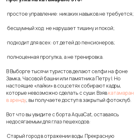
·простое управление: никаких навыков не требуется;
·бесшумный ход: не нарушает тишину и покой;
·подходит для всех: от детей до пенсионеров;
·полноценная прогулка, а не тренировка.
В Выборге тысячи туристов делают селфи на фоне
Замка, Часовой башни или памятника Петру I. Но
настоящие «лайки» в соцсетях собирают кадры,
которые невозможно сделать с суши. Взяв
к
атамаран
в аренду
, вы получаете доступ в закрытый фотоклуб.
Вот что вы увидите с борта AquaCat, оставаясь
недосягаемым для глаз пешеходов:
·Старый город в отражении воды. Прекрасную