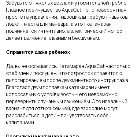
Забудьте о тяжелых веслах и утомительной гребле.
Главное преимущество AquaCat – это невероятная
простота управления. Гидроциклы требуют навыков,
лодки – места для маневра, а этот катамаран
подчиняется интуитивно, а электрический мотор
делает движение плавным и бесшумным.
Справится даже ребенок!
Да, вы не ослышались. Катамаран AquaCat настолько
стабилен и послушен, что подросток справится с
пилотированием после двухминутного инструктажа.
Благодаря двум поплавкам катамаран имеет
колоссальную устойчивость – его невозможно
перевернуть случайным движением. Это идеальный
вариант для отдыха семьей, где взрослые могут
расслабиться, а дети – почувствовать себя
капитанами.
Прогулка на катамаране это: