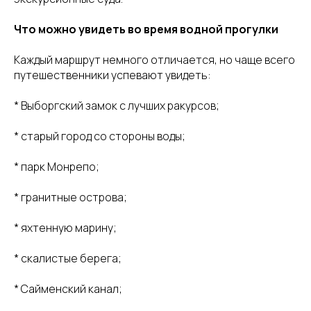
Что можно увидеть во время водной прогулки
Каждый маршрут немного отличается, но чаще всего
путешественники успевают увидеть:
* Выборгский замок с лучших ракурсов;
Сайма
Документы
Контакты
* старый город со стороны воды;
Выборг, ул. Путейская
Пользовательское
О нас
13, причал 15
соглашение
Широта: 60.717056.
Долгота: 28.747549_
Плавдома
Политика
* парк Монрепо;
конфиденциальности
manager@prichal15.ru
Правила проживания
Услуги
* гранитные острова;
+7 (931) 207-06-00
Способы оплаты и реквизиты
Отзывы
* яхтенную марину;
@ Все права защищены Аквакемпинг "Сайма" 2026
* скалистые берега;
* Сайменский канал;