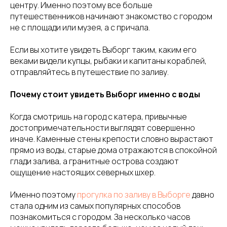
центру. Именно поэтому все больше
путешественников начинают знакомство с городом
не с площади или музея, а с причала.
Если вы хотите увидеть Выборг таким, каким его
веками видели купцы, рыбаки и капитаны кораблей,
отправляйтесь в путешествие по заливу.
Почему стоит увидеть Выборг именно с воды
Когда смотришь на город с катера, привычные
достопримечательности выглядят совершенно
иначе. Каменные стены крепости словно вырастают
прямо из воды, старые дома отражаются в спокойной
глади залива, а гранитные острова создают
ощущение настоящих северных шхер.
Именно поэтому
прогулка по заливу в Выборге
давно
стала одним из самых популярных способов
познакомиться с городом. За несколько часов