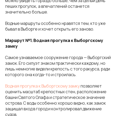
можно увидеть гораздо больше, чем за целый день
пеших прогулок, а впечатлений останется
значительно больше.
Водные маршруты особенно нравятся тем, кто уже
бывал в Выборге и хочет открыть его заново.
Маршрут №1. Водная прогулка к Выборгскому
замку
Самое узнаваемое сооружение города — Выборгский
замок. Его силуэт знаком практически каждому, но
лишь немногие видели крепость с того ракурса, ради
которого она когда-то и строилась.
Водная прогулка к Выборгскому замку
позволяет
оценить масштаб крепостных стен, расположение
башни Святого Олафа и стратегическое значение
острова. С воды особенно хорошо видно, как замок
защищал вход в город и контролировал движение
судов.