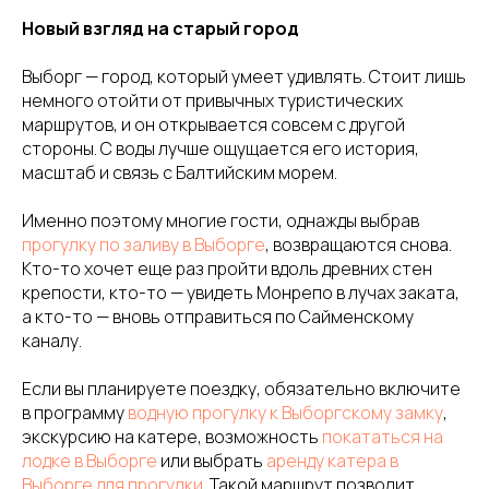
Новый взгляд на старый город
Выборг — город, который умеет удивлять. Стоит лишь
немного отойти от привычных туристических
маршрутов, и он открывается совсем с другой
стороны. С воды лучше ощущается его история,
масштаб и связь с Балтийским морем.
Именно поэтому многие гости, однажды выбрав
прогулку по заливу в Выборге
, возвращаются снова.
Кто-то хочет еще раз пройти вдоль древних стен
крепости, кто-то — увидеть Монрепо в лучах заката,
а кто-то — вновь отправиться по Сайменскому
каналу.
Если вы планируете поездку, обязательно включите
в программу
водную прогулку к Выборгскому замку
,
экскурсию на катере, возможность
покататься на
лодке в Выборге
или выбрать
аренду катера в
Выборге для прогулки
. Такой маршрут позволит